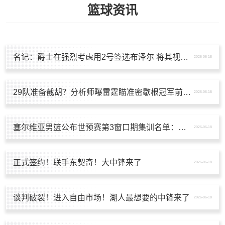
篮球资讯
名记：爵士在强烈考虑用2号签选布泽尔 将其视为小贾伦的理想搭档
2026-06-18
29队准备截胡？分析师曝雷霆瞄准密歇根冠军前锋：普总死死盯着他
2026-06-18
塞尔维亚男篮公布世预赛第3窗口期集训名单：约基奇&约维奇领衔
2026-06-18
正式签约！联手东契奇！大中锋来了
2026-06-18
谈判破裂！进入自由市场！湖人最想要的中锋来了
2026-06-18