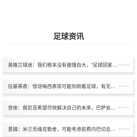
足球资讯
英格兰球迷：我们根本没有傲慢自大，“足球回家”是被别人曲解了
2026-06-18
拉基蒂奇：惊讶梅西表现可能你刚看足球，有无梅西足球将截然不同
2026-06-18
世体：佩尼亚希望尽快解决自己的未来，巴萨会为他的离队提供便利
2026-06-18
意媒：米兰无缘克勒舍，可能考虑前费内巴切总监厄泽克
2026-06-18