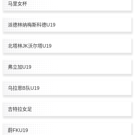
马里女杯
派德林纳梅斯科德U19
北塔林JK沃尔塔U19
弗立加U19
乌拉恩B队U19
吉特拉女足
蔚FKU19