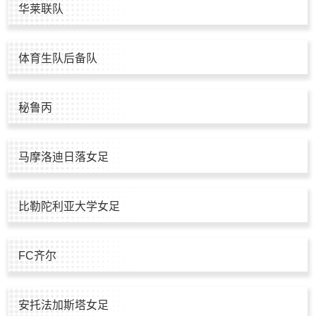
华莱联队
体育生队后备队
秘鲁丙
马摩洛迪日落女足
比勒陀利亚大学女足
FC齐尔
安托法加斯塔女足