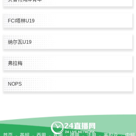
FCI塔林U19
纳尔瓦U19
弗拉梅
NOPS
首页
英超
西甲
意甲
德甲
法甲
美职业
中超