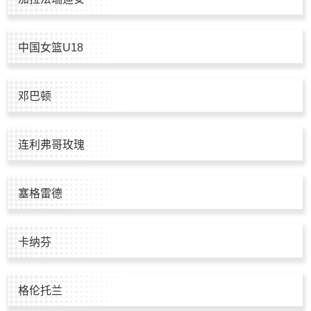
中国女篮U18
邓巴顿
连利弗哥玫瑰
塞格雷德
卡纳芬
格伦托兰