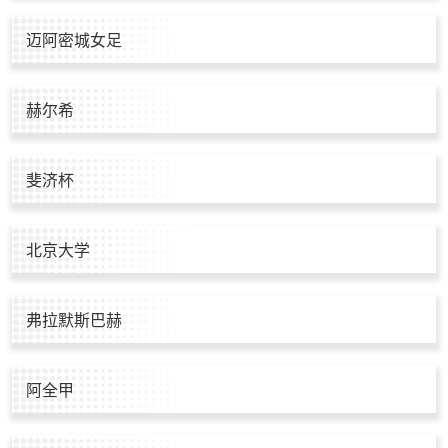
迈阿密城女足
赫尔希
斐济杯
北京大学
弗拉默斯巴赫
阿全甲