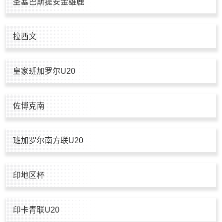
圣塞巴斯提安金雄鹿
拉西文
皇家班加罗尔U20
佐博克南
班加罗尔南方联U20
印地区杯
印卡青联U20