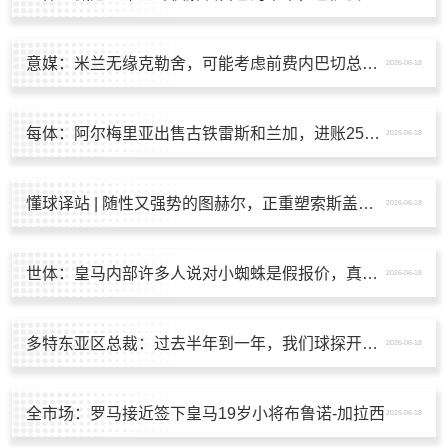
意媒：米兰无缘克勒舍，可能考虑前费内巴切总监厄泽克
2026-06-18
每体：阿尔梅里亚出售古铁雷斯和兰加，进账250万欧
2026-06-18
懂球译站 | 随性又强势的图赫尔，正重塑索斯盖特的英格兰
2026-06-18
世体：皇马内部许多人说对小蜘蛛是假报价，真正目标是奥利塞
2026-06-18
多特东亚区总裁：过去半年到一年，我们球探开始关注中国球员
2026-06-18
全市场：罗马接近签下皇马19岁小将布鲁诺-加拉西
2026-06-18