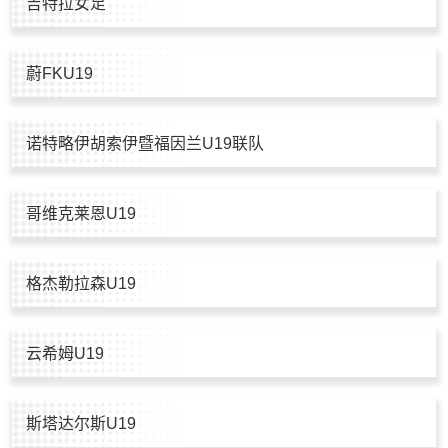
吉特拉女足
蔚FKU19
诺特略伊胡索伊暨福因兰U19联队
哥维克莱恩U19
格杰勒拉森U19
云希姆U19
斯塔达尔斯U19