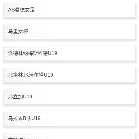
AS曼德女足
马里女杯
派德林纳梅斯科德U19
北塔林JK沃尔塔U19
弗立加U19
乌拉恩B队U19