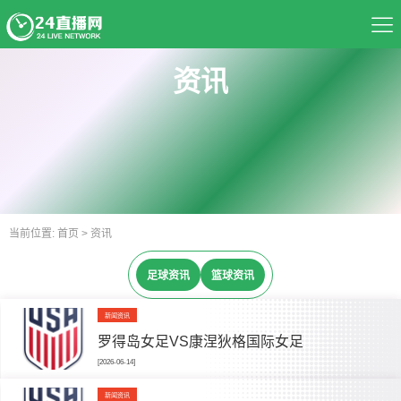
首页
资讯
足球直播
篮球直播
资讯
当前位置:
首页
>
资讯
热门球队
足球资讯
篮球资讯
推荐录像
新闻资讯
罗得岛女足VS康涅狄格国际女足
精彩视频
[2026-06-14]
新闻资讯