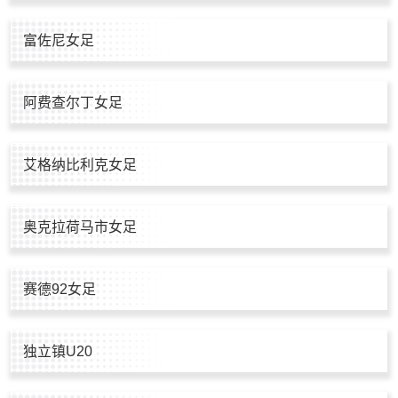
富佐尼女足
阿费查尔丁女足
艾格纳比利克女足
奥克拉荷马市女足
赛德92女足
独立镇U20