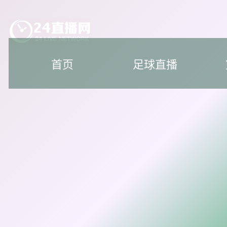
首页
足球直播