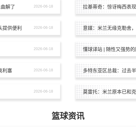
人曲解了
2026-06-18
拉基蒂奇：惊讶梅西表
队提供便利
2026-06-18
意媒：米兰无缘克勒舍
2026-06-18
懂球译站 | 随性又强
奥利塞
2026-06-18
多特东亚区总裁：过去
2026-06-18
莫雷托：米兰原本已和
篮球资讯