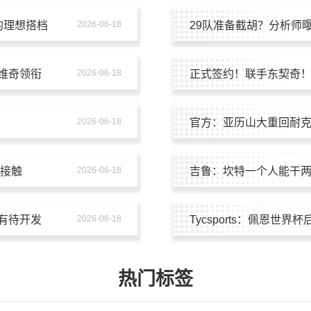
的理想搭档
2026-06-18
29队准备截胡？分析师
维奇领衔
2026-06-18
正式签约！联手东契奇
2026-06-18
官方：亚历山大重回耐
质接触
2026-06-18
吉鲁：坎特一个人能干
有待开发
2026-06-18
Tycsports：佩恩世
热门标签