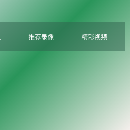
队
推荐录像
精彩视频