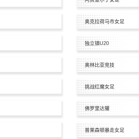
奥克拉荷马市女足
独立镇U20
奥林比亚竞技
挑战红魔女足
佛罗里达獾
普莱森顿暴走女足