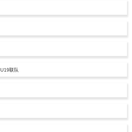
U19联队