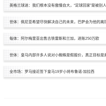
英格兰球迷：我们根本没有傲慢自大，“足球回家”是被别
世体：佩尼亚希望尽快解决自己的未来，巴萨会为他的离
每体：阿尔梅里亚出售古铁雷斯和兰加，进账250万欧
世体：皇马内部许多人说对小蜘蛛是假报价，真正目标是
全市场：罗马接近签下皇马19岁小将布鲁诺-加拉西