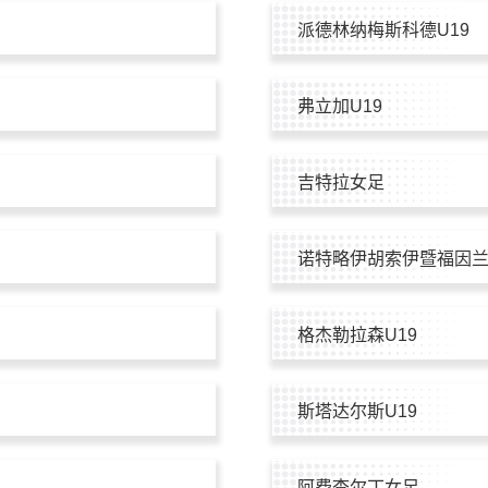
派德林纳梅斯科德U19
弗立加U19
吉特拉女足
诺特略伊胡索伊暨福因兰
格杰勒拉森U19
斯塔达尔斯U19
阿费查尔丁女足