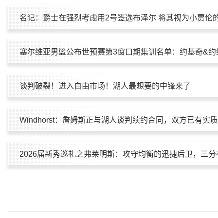
名记：爵士在强烈考虑用2号签选布泽尔 将其视为小贾伦
塞尔维亚男篮公布世预赛第3窗口期集训名单：约基奇&约
谈判破裂！进入自由市场！湖人最想要的中锋来了
Windhorst：詹姆斯正与湖人谈判续约合同，双方已有实
2026届新秀巡礼之弗莱明斯：攻守均衡的迅捷后卫，三分