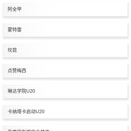
阿全甲
蒙特雷
坎昆
点赞梅西
琳达学院U20
卡纳塔卡启动U20