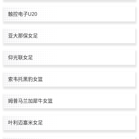
触控电子U20
亚大那保女足
仰光联女足
索韦托黑豹女篮
姆普马兰加犀牛女篮
叶利迈塞米女足