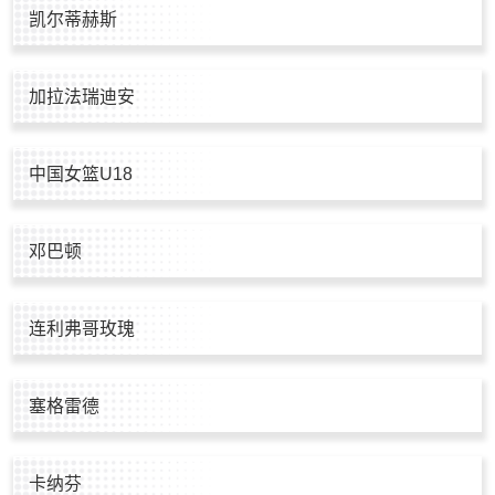
凯尔蒂赫斯
加拉法瑞迪安
中国女篮U18
邓巴顿
连利弗哥玫瑰
塞格雷德
卡纳芬