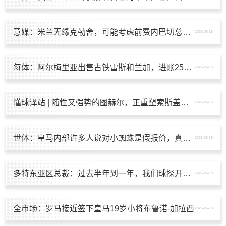
意媒：米兰无缘克勒舍，可能考虑前费内巴切总监厄泽克
2026-06-18
每体：阿尔梅里亚出售古铁雷斯和兰加，进账250万欧
2026-06-18
懂球译站 | 随性又强势的图赫尔，正重塑索斯盖特的英格兰
2026-06-18
世体：皇马内部许多人说对小蜘蛛是假报价，真正目标是奥利塞
2026-06-18
多特东亚区总裁：过去半年到一年，我们球探开始关注中国球员
2026-06-18
全市场：罗马接近签下皇马19岁小将布鲁诺-加拉西
2026-06-18