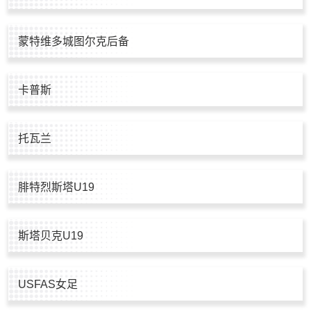
蒙特维多城图尔克后备
卡普斯
托瓦兰
腓特烈斯塔U19
斯塔贝克U19
USFAS女足