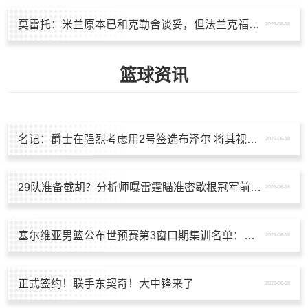
莫雷托：米兰原本已和克勒舍谈妥，但法兰克福完全不想谈判
2026-06-18
篮球资讯
名记：爵士在强烈考虑用2号签选布泽尔 将其视为小贾伦的理想搭档
2026-06-18
29队准备截胡？分析师曝雷霆瞄准密歇根冠军前锋：普总死死盯着他
2026-06-18
塞尔维亚男篮公布世预赛第3窗口期集训名单：约基奇&约维奇领衔
2026-06-18
正式签约！联手东契奇！大中锋来了
2026-06-18