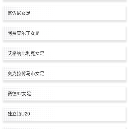
富佐尼女足
阿费查尔丁女足
艾格纳比利克女足
奥克拉荷马市女足
赛德92女足
独立镇U20