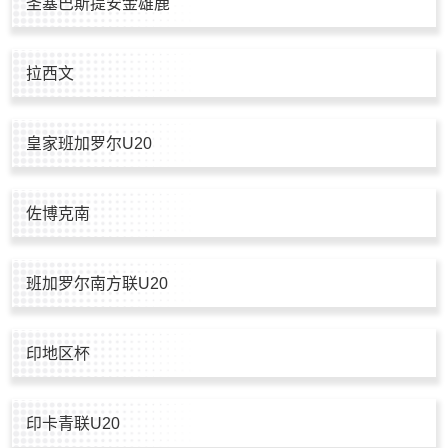
圣塞巴斯提安金雄鹿
拉西文
皇家班加罗尔U20
佐博克南
班加罗尔南方联U20
印地区杯
印卡青联U20