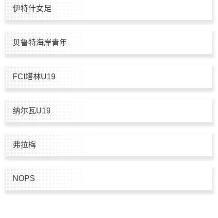
伊特什女足
贝鲁特海岸青年
FCI塔林U19
纳尔瓦U19
弗拉梅
NOPS