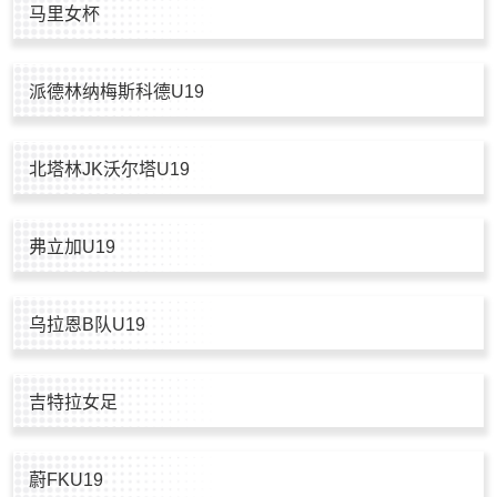
马里女杯
派德林纳梅斯科德U19
北塔林JK沃尔塔U19
弗立加U19
乌拉恩B队U19
吉特拉女足
蔚FKU19