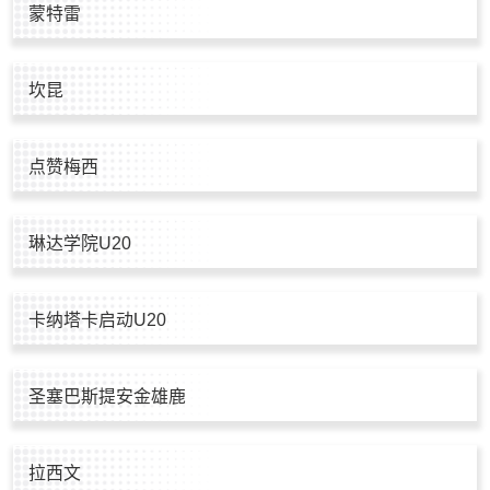
蒙特雷
坎昆
点赞梅西
琳达学院U20
卡纳塔卡启动U20
圣塞巴斯提安金雄鹿
拉西文