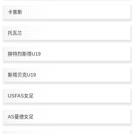
卡普斯
托瓦兰
腓特烈斯塔U19
斯塔贝克U19
USFAS女足
AS曼德女足