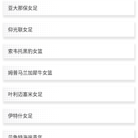
亚大那保女足
仰光联女足
索韦托黑豹女篮
姆普马兰加犀牛女篮
叶利迈塞米女足
伊特什女足
贝鲁特海岸青年