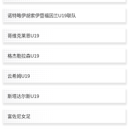
诺特略伊胡索伊暨福因兰U19联队
哥维克莱恩U19
格杰勒拉森U19
云希姆U19
斯塔达尔斯U19
富佐尼女足