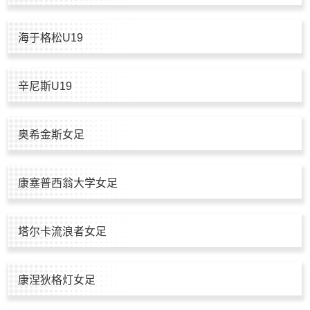
海于格松U19
辛尼斯U19
奥希金斯女足
康塞普西翁大学女足
塔尔卡流浪者女足
康涅狄格灯女足