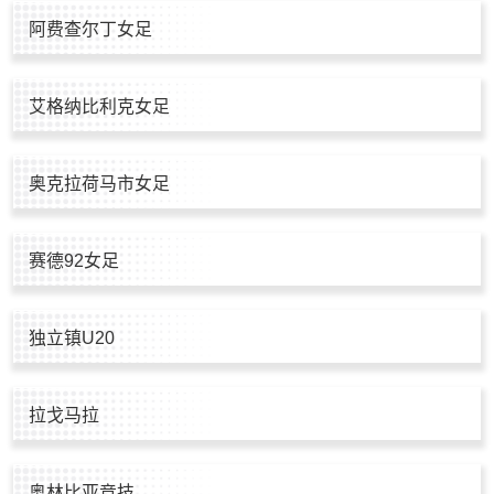
阿费查尔丁女足
艾格纳比利克女足
奥克拉荷马市女足
赛德92女足
独立镇U20
拉戈马拉
奥林比亚竞技