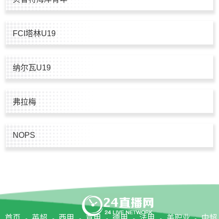
FCI塔林U19
纳尔瓦U19
弗拉梅
NOPS
首页
英超
西甲
意甲
德甲
法甲
美职业
中超