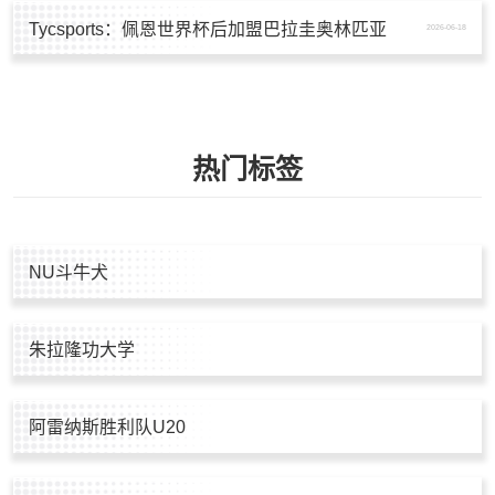
Tycsports：佩恩世界杯后加盟巴拉圭奥林匹亚
2026-06-18
热门标签
NU斗牛犬
朱拉隆功大学
阿雷纳斯胜利队U20