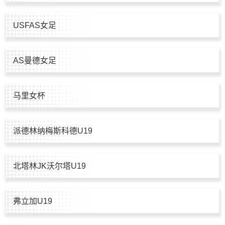
USFAS女足
AS曼德女足
马里女杯
派德林纳梅斯科德U19
北塔林JK沃尔塔U19
弗立加U19