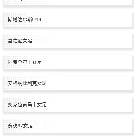
斯塔达尔斯U19
富佐尼女足
阿费查尔丁女足
艾格纳比利克女足
奥克拉荷马市女足
赛德92女足