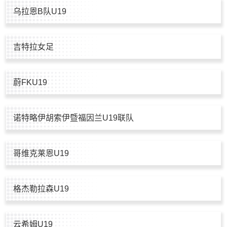
乌拉恩B队U19
吉特拉女足
蔚FKU19
诺特略伊胡索伊暨福因兰U19联队
哥维克莱恩U19
格杰勒拉森U19
云希姆U19