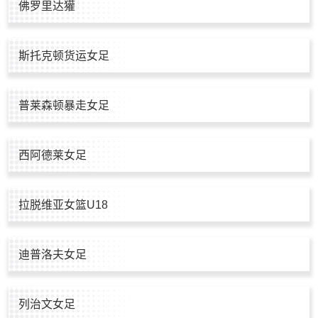
佛罗里达獾
斯托克顿货运女足
普莱森顿暴走女足
西阿德莱女足
拉脱维亚女篮U18
迪普洛夫女足
列治文女足