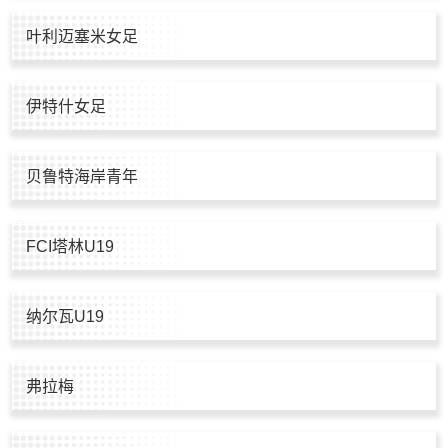
叶利迈塞米女足
伊特什女足
贝鲁特海岸青年
FCI塔林U19
纳尔瓦U19
弗拉梅