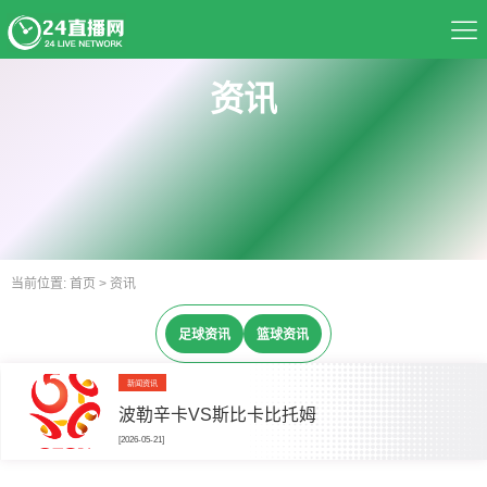
首页
资讯
足球直播
篮球直播
资讯
当前位置:
首页
>
资讯
热门球队
足球资讯
篮球资讯
推荐录像
新闻资讯
波勒辛卡VS斯比卡比托姆
精彩视频
[2026-05-21]