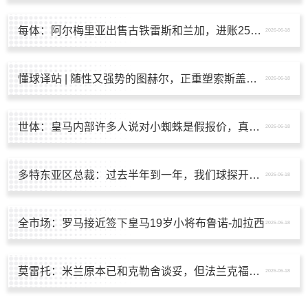
每体：阿尔梅里亚出售古铁雷斯和兰加，进账250万欧
2026-06-18
懂球译站 | 随性又强势的图赫尔，正重塑索斯盖特的英格兰
2026-06-18
世体：皇马内部许多人说对小蜘蛛是假报价，真正目标是奥利塞
2026-06-18
多特东亚区总裁：过去半年到一年，我们球探开始关注中国球员
2026-06-18
全市场：罗马接近签下皇马19岁小将布鲁诺-加拉西
2026-06-18
莫雷托：米兰原本已和克勒舍谈妥，但法兰克福完全不想谈判
2026-06-18