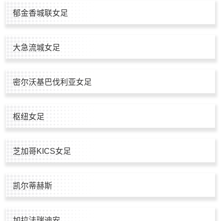
郁金香城联女足
大急流城女足
密尔沃基巴伐利亚女足
枢纽女足
芝加哥KICS女足
凯尔蒂赫斯
加拉法瑞迪安