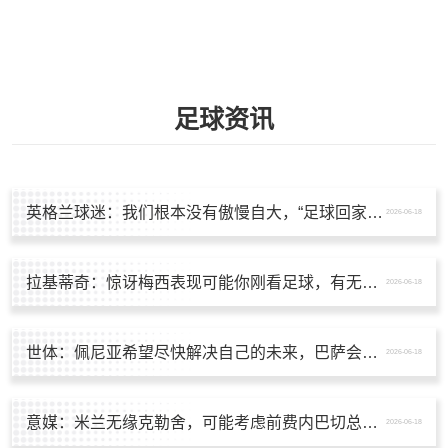
足球资讯
英格兰球迷：我们根本没有傲慢自大，“足球回家”是被别人曲解了
2026-06-18
拉基蒂奇：惊讶梅西表现可能你刚看足球，有无梅西足球将截然不同
2026-06-18
世体：佩尼亚希望尽快解决自己的未来，巴萨会为他的离队提供便利
2026-06-18
意媒：米兰无缘克勒舍，可能考虑前费内巴切总监厄泽克
2026-06-18