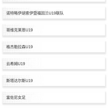
诺特略伊胡索伊暨福因兰U19联队
哥维克莱恩U19
格杰勒拉森U19
云希姆U19
斯塔达尔斯U19
富佐尼女足