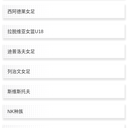
西阿德莱女足
拉脱维亚女篮U18
迪普洛夫女足
列治文女足
斯维斯托夫
NK种族