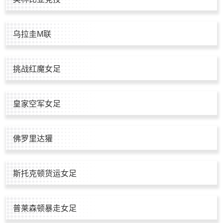
乌拉圭M联
挑战红魔女足
皇家空军女足
佛罗里达獾
斯托克顿货运女足
普莱森顿暴走女足