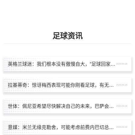
足球资讯
英格兰球迷：我们根本没有傲慢自大，“足球回家”是被别人曲解了
2026-06-18
拉基蒂奇：惊讶梅西表现可能你刚看足球，有无梅西足球将截然不同
2026-06-18
世体：佩尼亚希望尽快解决自己的未来，巴萨会为他的离队提供便利
2026-06-18
意媒：米兰无缘克勒舍，可能考虑前费内巴切总监厄泽克
2026-06-18