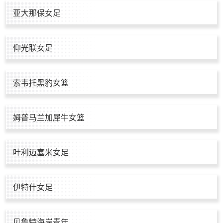
亚大那保女足
仰光联女足
索韦托黑豹女篮
姆普马兰加犀牛女篮
叶利迈塞米女足
伊特什女足
贝鲁特海岸青年