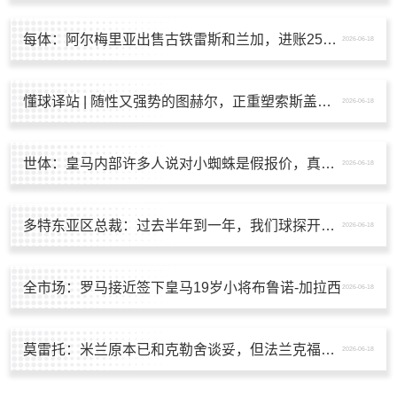
每体：阿尔梅里亚出售古铁雷斯和兰加，进账250万欧
2026-06-18
懂球译站 | 随性又强势的图赫尔，正重塑索斯盖特的英格兰
2026-06-18
世体：皇马内部许多人说对小蜘蛛是假报价，真正目标是奥利塞
2026-06-18
多特东亚区总裁：过去半年到一年，我们球探开始关注中国球员
2026-06-18
全市场：罗马接近签下皇马19岁小将布鲁诺-加拉西
2026-06-18
莫雷托：米兰原本已和克勒舍谈妥，但法兰克福完全不想谈判
2026-06-18