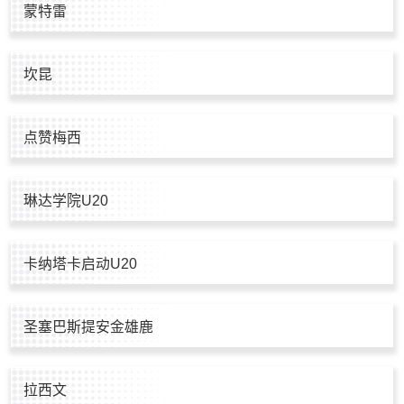
蒙特雷
坎昆
点赞梅西
琳达学院U20
卡纳塔卡启动U20
圣塞巴斯提安金雄鹿
拉西文