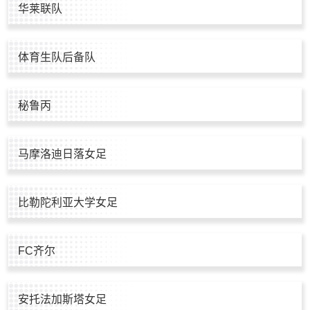
华莱联队
体育生队后备队
秘鲁丙
马摩洛迪日落女足
比勒陀利亚大学女足
FC齐尔
安托法加斯塔女足