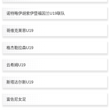
诺特略伊胡索伊暨福因兰U19联队
哥维克莱恩U19
格杰勒拉森U19
云希姆U19
斯塔达尔斯U19
富佐尼女足