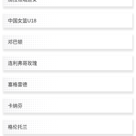
中国女篮U18
邓巴顿
连利弗哥玫瑰
塞格雷德
卡纳芬
格伦托兰