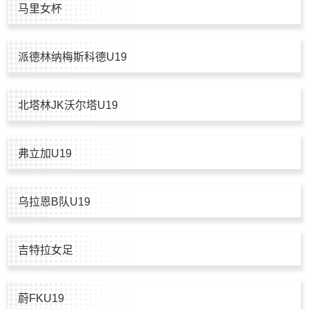
马里女杯
派德林纳梅斯科德U19
北塔林JK沃尔塔U19
弗立加U19
乌拉恩B队U19
吉特拉女足
蔚FKU19