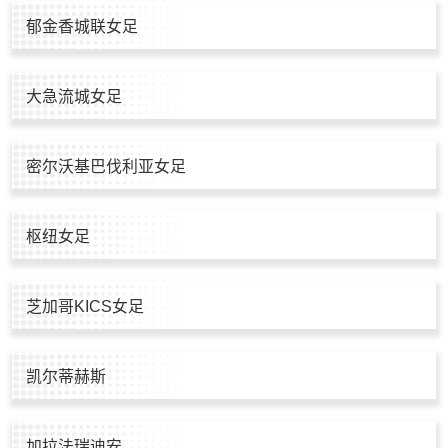
郁金香城联女足
大急流城女足
密尔沃基巴伐利亚女足
枢纽女足
芝加哥KICS女足
凯尔蒂赫斯
加拉法瑞迪安