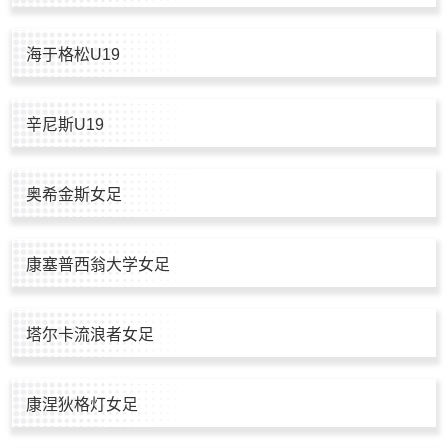
海于格松U19
辛尼斯U19
奥希金斯女足
康塞普西翁大学女足
塔尔卡流浪者女足
康涅狄格灯女足