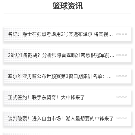
篮球资讯
名记：爵士在强烈考虑用2号签选布泽尔 将其视为小贾伦的理想搭档
2026-06-18
29队准备截胡？分析师曝雷霆瞄准密歇根冠军前锋：普总死死盯着他
2026-06-18
塞尔维亚男篮公布世预赛第3窗口期集训名单：约基奇&约维奇领衔
2026-06-18
正式签约！联手东契奇！大中锋来了
2026-06-18
谈判破裂！进入自由市场！湖人最想要的中锋来了
2026-06-18