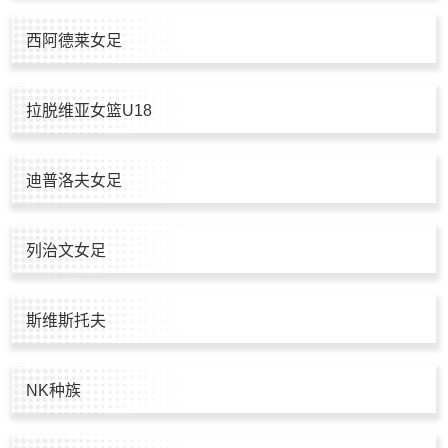
西阿德莱女足
拉脱维亚女篮U18
迪普洛夫女足
列治文女足
斯维斯托夫
NK种族