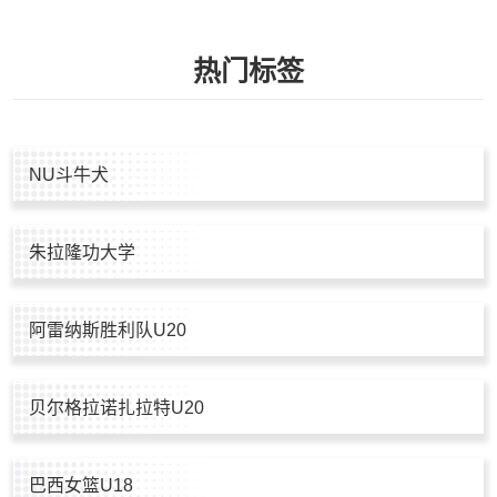
热门标签
NU斗牛犬
朱拉隆功大学
阿雷纳斯胜利队U20
贝尔格拉诺扎拉特U20
巴西女篮U18