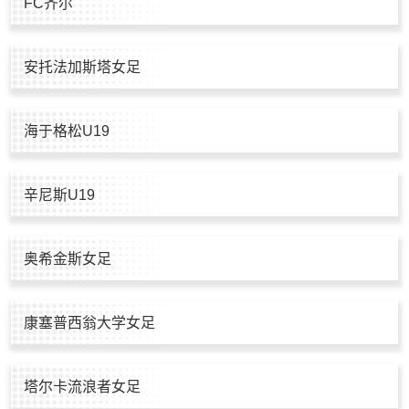
FC齐尔
安托法加斯塔女足
海于格松U19
辛尼斯U19
奥希金斯女足
康塞普西翁大学女足
塔尔卡流浪者女足