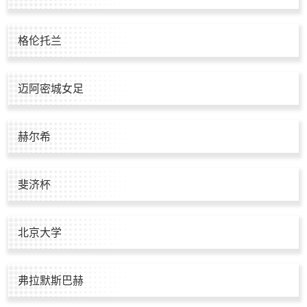
格伦托兰
迈阿密城女足
赫尔希
斐济杯
北京大学
弗拉默斯巴赫