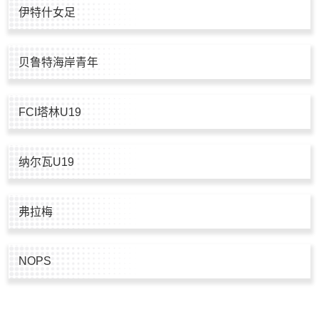
伊特什女足
贝鲁特海岸青年
FCI塔林U19
纳尔瓦U19
弗拉梅
NOPS