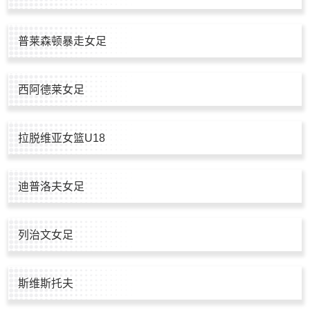
普莱森顿暴走女足
西阿德莱女足
拉脱维亚女篮U18
迪普洛夫女足
列治文女足
斯维斯托夫