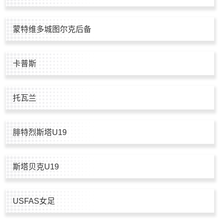
蒙特维多城图尔克后备
卡普斯
托瓦兰
腓特烈斯塔U19
斯塔贝克U19
USFAS女足