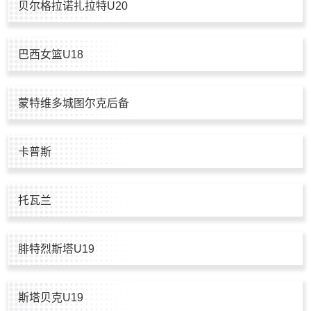
贝尔格拉诺扎拉特U20
巴西女篮U18
蒙特维多城图尔克后备
卡普斯
托瓦兰
腓特烈斯塔U19
斯塔贝克U19