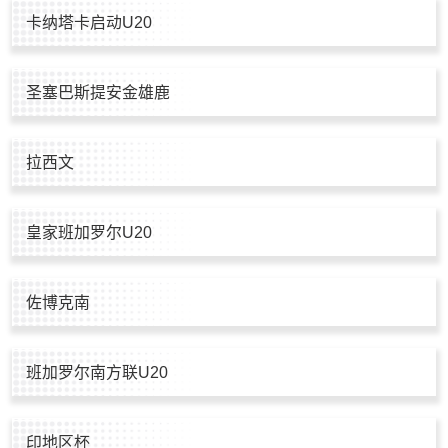
卡纳塔卡启动U20
圣塞巴斯提安金雄鹿
拉西文
皇家班加罗尔U20
佐博克南
班加罗尔南方联U20
印地区杯