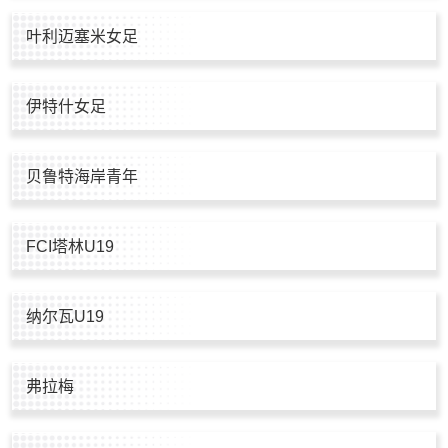
叶利迈塞米女足
伊特什女足
贝鲁特海岸青年
FCI塔林U19
纳尔瓦U19
弗拉梅