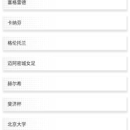
塞格雷德
卡纳芬
格伦托兰
迈阿密城女足
赫尔希
斐济杯
北京大学