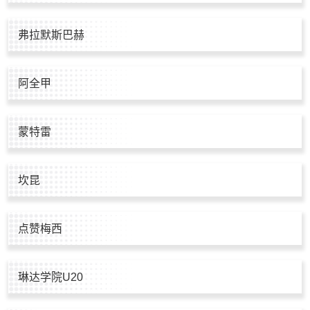
弗拉默斯巴赫
阿全甲
蒙特雷
坎昆
点赞梅西
琳达学院U20