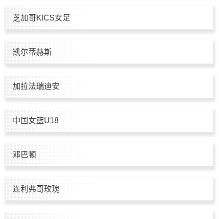
芝加哥KICS女足
凯尔蒂赫斯
加拉法瑞迪安
中国女篮U18
邓巴顿
连利弗哥玫瑰