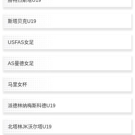
腓特烈斯塔U19
斯塔贝克U19
USFAS女足
AS曼德女足
马里女杯
派德林纳梅斯科德U19
北塔林JK沃尔塔U19