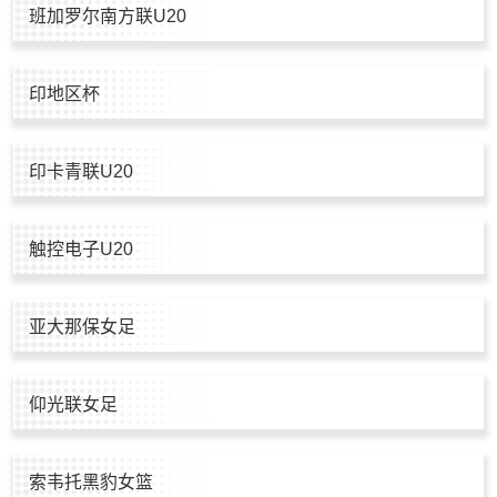
班加罗尔南方联U20
印地区杯
印卡青联U20
触控电子U20
亚大那保女足
仰光联女足
索韦托黑豹女篮