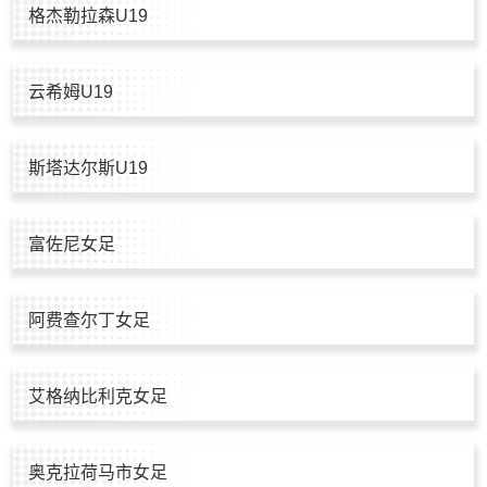
格杰勒拉森U19
云希姆U19
斯塔达尔斯U19
富佐尼女足
阿费查尔丁女足
艾格纳比利克女足
奥克拉荷马市女足