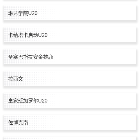
琳达学院U20
卡纳塔卡启动U20
圣塞巴斯提安金雄鹿
拉西文
皇家班加罗尔U20
佐博克南