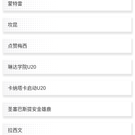
蒙特雷
坎昆
点赞梅西
琳达学院U20
卡纳塔卡启动U20
圣塞巴斯提安金雄鹿
拉西文