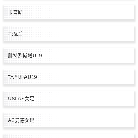
卡普斯
托瓦兰
腓特烈斯塔U19
斯塔贝克U19
USFAS女足
AS曼德女足