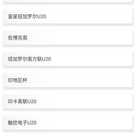
皇家班加罗尔U20
佐博克南
班加罗尔南方联U20
印地区杯
印卡青联U20
触控电子U20