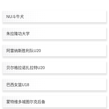
NU斗牛犬
朱拉隆功大学
阿雷纳斯胜利队U20
贝尔格拉诺扎拉特U20
巴西女篮U18
蒙特维多城图尔克后备