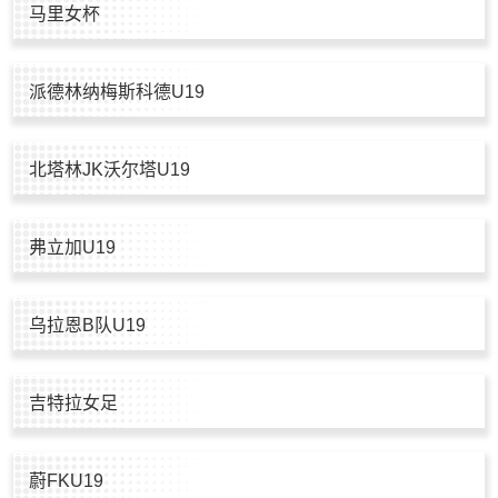
马里女杯
派德林纳梅斯科德U19
北塔林JK沃尔塔U19
弗立加U19
乌拉恩B队U19
吉特拉女足
蔚FKU19