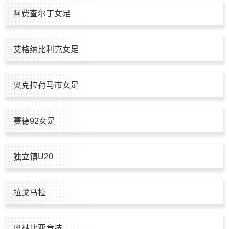
阿费查尔丁女足
艾格纳比利克女足
奥克拉荷马市女足
赛德92女足
独立镇U20
拉戈马拉
奥林比亚竞技