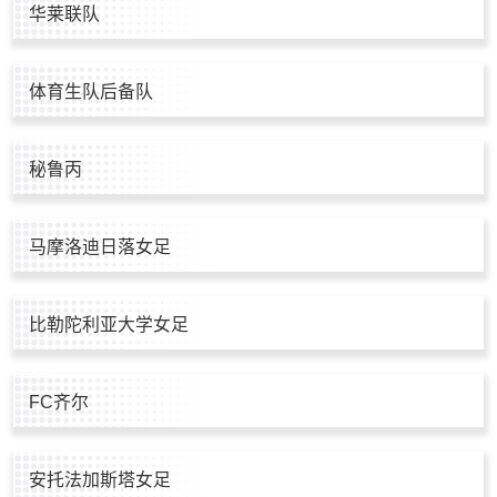
华莱联队
体育生队后备队
秘鲁丙
马摩洛迪日落女足
比勒陀利亚大学女足
FC齐尔
安托法加斯塔女足