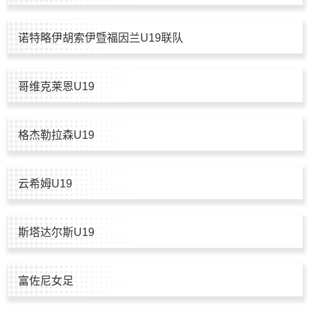
诺特略伊胡索伊暨福因兰U19联队
哥维克莱恩U19
格杰勒拉森U19
云希姆U19
斯塔达尔斯U19
富佐尼女足