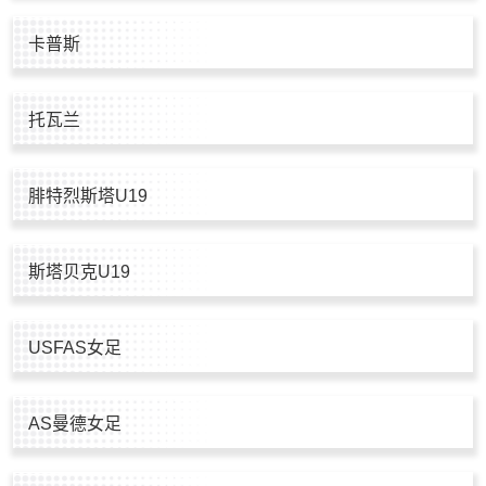
卡普斯
托瓦兰
腓特烈斯塔U19
斯塔贝克U19
USFAS女足
AS曼德女足