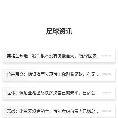
足球资讯
英格兰球迷：我们根本没有傲慢自大，“足球回家”是被别人曲解了
2026-06-18
拉基蒂奇：惊讶梅西表现可能你刚看足球，有无梅西足球将截然不同
2026-06-18
世体：佩尼亚希望尽快解决自己的未来，巴萨会为他的离队提供便利
2026-06-18
意媒：米兰无缘克勒舍，可能考虑前费内巴切总监厄泽克
2026-06-18