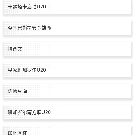
卡纳塔卡启动U20
圣塞巴斯提安金雄鹿
拉西文
皇家班加罗尔U20
佐博克南
班加罗尔南方联U20
印地区杯