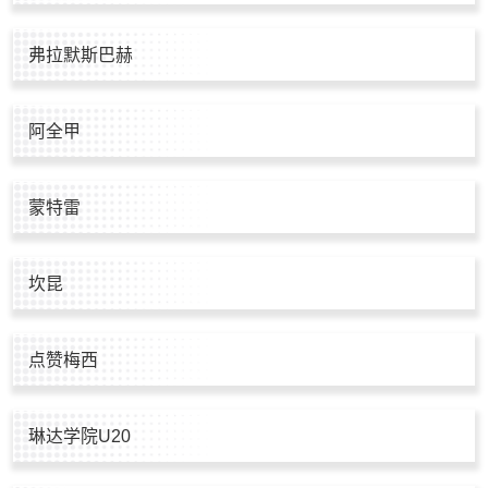
弗拉默斯巴赫
阿全甲
蒙特雷
坎昆
点赞梅西
琳达学院U20