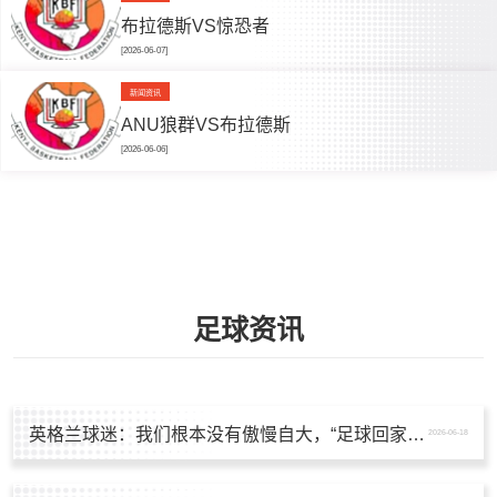
布拉德斯VS惊恐者
[2026-06-07]
新闻资讯
ANU狼群VS布拉德斯
[2026-06-06]
足球资讯
英格兰球迷：我们根本没有傲慢自大，“足球回家”是被别人曲解了
2026-06-18