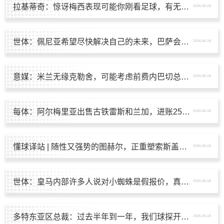
拉基蒂奇：惊讶梅西表现可能你刚看足球，有无梅西足球将截然不同
2026-06-18
世体：佩尼亚希望尽快解决自己的未来，巴萨会为他的离队提供便利
2026-06-18
意媒：米兰无缘克勒舍，可能考虑前费内巴切总监厄泽克
2026-06-18
每体：阿尔梅里亚出售古铁雷斯和兰加，进账250万欧
2026-06-18
懂球译站 | 随性又强势的图赫尔，正重塑索斯盖特的英格兰
2026-06-18
世体：皇马内部许多人说对小蜘蛛是假报价，真正目标是奥利塞
2026-06-18
多特东亚区总裁：过去半年到一年，我们球探开始关注中国球员
2026-06-18