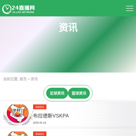
首页
资讯
足球直播
篮球直播
资讯
当前位置:
首页
>
资讯
热门球队
足球资讯
篮球资讯
推荐录像
新闻资讯
布拉德斯VSKPA
精彩视频
[2026-06-14]
新闻资讯