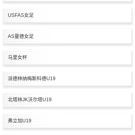
USFAS女足
AS曼德女足
马里女杯
派德林纳梅斯科德U19
北塔林JK沃尔塔U19
弗立加U19