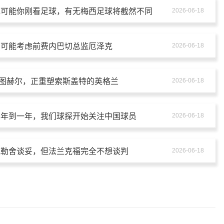
现可能你刚看足球，有无梅西足球将截然不同
2026-06-18
，可能考虑前费内巴切总监厄泽克
2026-06-18
势的图赫尔，正重塑索斯盖特的英格兰
2026-06-18
半年到一年，我们球探开始关注中国球员
2026-06-18
克勒舍谈妥，但法兰克福完全不想谈判
2026-06-18