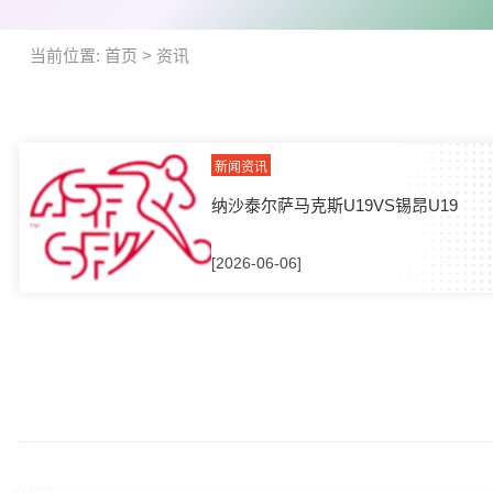
当前位置:
首页
>
资讯
新闻资讯
纳沙泰尔萨马克斯U19VS锡昂U19
[2026-06-06]