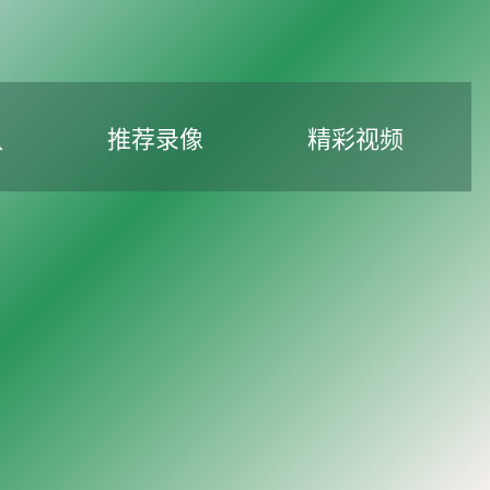
队
推荐录像
精彩视频