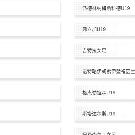
派德林纳梅斯科德U19
弗立加U19
吉特拉女足
诺特略伊胡索伊暨福因兰
格杰勒拉森U19
斯塔达尔斯U19
阿费查尔丁女足