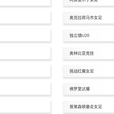
奥克拉荷马市女足
独立镇U20
奥林比亚竞技
挑战红魔女足
佛罗里达獾
普莱森顿暴走女足