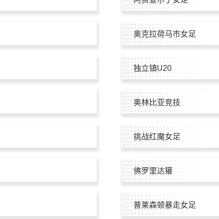
奥克拉荷马市女足
独立镇U20
奥林比亚竞技
挑战红魔女足
佛罗里达獾
普莱森顿暴走女足