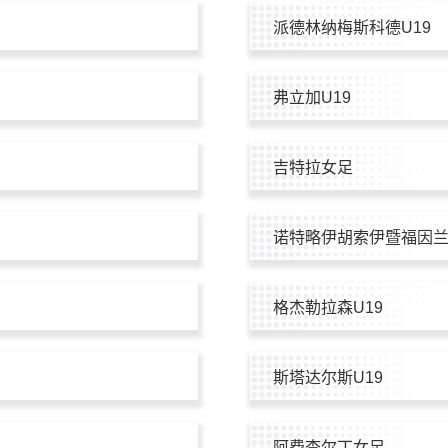
派德林纳梅斯科德U19
弗立加U19
吉特拉女足
诺特略伊胡索伊暨福因兰
格杰勒拉森U19
斯塔达尔斯U19
阿费查尔丁女足