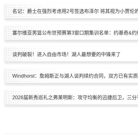
名记：爵士在强烈考虑用2号签选布泽尔 将其视为小贾伦
塞尔维亚男篮公布世预赛第3窗口期集训名单：约基奇&约
谈判破裂！进入自由市场！湖人最想要的中锋来了
Windhorst：詹姆斯正与湖人谈判续约合同，双方已有实
2026届新秀巡礼之弗莱明斯：攻守均衡的迅捷后卫，三分