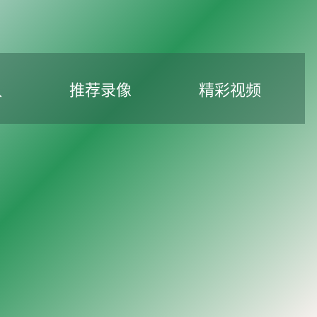
队
推荐录像
精彩视频