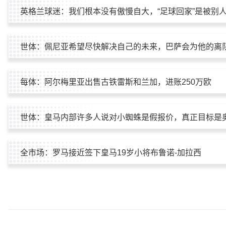
英格兰球迷：我们根本没有傲慢自大，“足球回家”是被别
世体：佩尼亚希望尽快解决自己的未来，巴萨会为他的离
每体：阿尔梅里亚出售古铁雷斯和兰加，进账250万欧
世体：皇马内部许多人说对小蜘蛛是假报价，真正目标是
全市场：罗马接近签下皇马19岁小将布鲁诺-加拉西