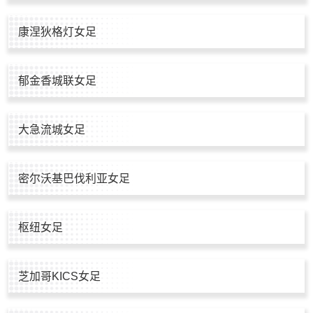
康涅狄格灯女足
郁金香城联女足
大急流城女足
密尔沃基巴伐利亚女足
枢纽女足
芝加哥KICS女足