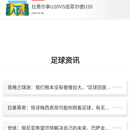
拉费尔拿U20VS班菲尔德U20
[2026-06-06]
足球资讯
英格兰球迷：我们根本没有傲慢自大，“足球回家”是被别人曲解了
2026-06-18
拉基蒂奇：惊讶梅西表现可能你刚看足球，有无梅西足球将截然不同
2026-06-18
世体：佩尼亚希望尽快解决自己的未来，巴萨会为他的离队提供便利
2026-06-18