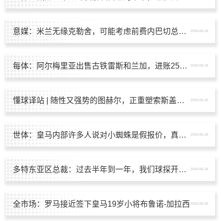
意媒：米兰无缘克勒舍，可能考虑前费内巴切总监厄泽克
2026-06-18
每体：阿尔梅里亚出售古铁雷斯和兰加，进账250万欧
2026-06-18
懂球译站 | 随性又强势的图赫尔，正重塑索斯盖特的英格兰
2026-06-18
世体：皇马内部许多人说对小蜘蛛是假报价，真正目标是奥利塞
2026-06-18
多特东亚区总裁：过去半年到一年，我们球探开始关注中国球员
2026-06-18
全市场：罗马接近签下皇马19岁小将布鲁诺-加拉西
2026-06-18