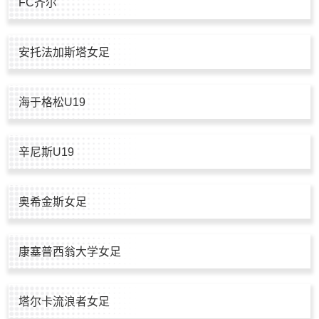
FC齐尔
安托法加斯塔女足
海于格松U19
辛尼斯U19
奥希金斯女足
康塞普西翁大学女足
塔尔卡流浪者女足