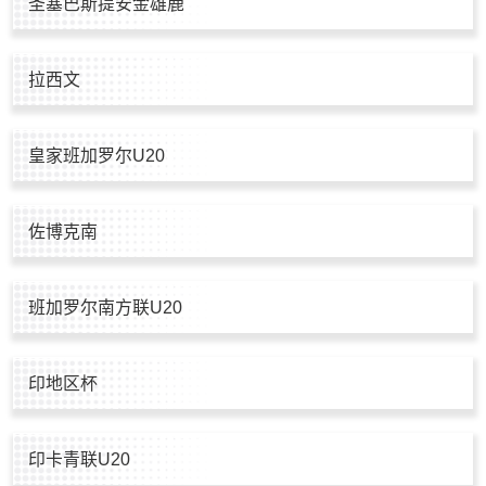
圣塞巴斯提安金雄鹿
拉西文
皇家班加罗尔U20
佐博克南
班加罗尔南方联U20
印地区杯
印卡青联U20