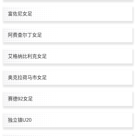
富佐尼女足
阿费查尔丁女足
艾格纳比利克女足
奥克拉荷马市女足
赛德92女足
独立镇U20