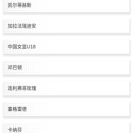
凯尔蒂赫斯
加拉法瑞迪安
中国女篮U18
邓巴顿
连利弗哥玫瑰
塞格雷德
卡纳芬