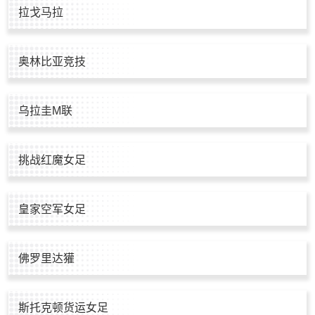
拉戈马拉
奥林比亚竞技
乌拉圭M联
挑战红魔女足
皇家空军女足
佛罗里达獾
斯托克顿货运女足