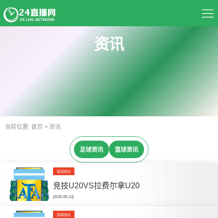
首页
资讯
足球直播
篮球直播
资讯
当前位置:
首页
>
资讯
热门球队
足球资讯
篮球资讯
推荐录像
新闻资讯
竞技U20VS拉费尔拿U20
精彩视频
[2026-06-13]
新闻资讯