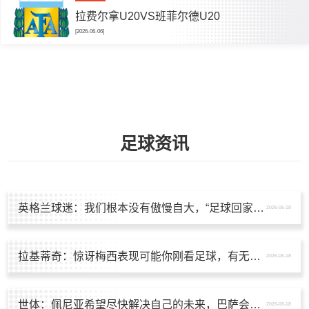
拉费尔拿U20VS班菲尔德U20
[2026-06-06]
足球资讯
英格兰球迷：我们根本没有傲慢自大，“足球回家”是被别人曲解了
2026-06-18
拉基蒂奇：惊讶梅西表现可能你刚看足球，有无梅西足球将截然不同
2026-06-18
世体：佩尼亚希望尽快解决自己的未来，巴萨会为他的离队提供便利
2026-06-18