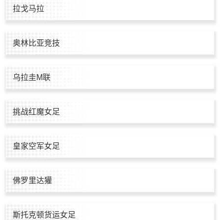
拉戈马拉
奥林比亚竞技
乌拉圭M联
挑战红魔女足
皇家空军女足
佛罗里达獾
斯托克顿货运女足