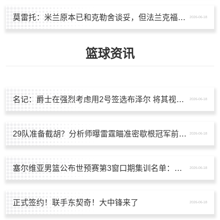
莫雷托：米兰原本已和克勒舍谈妥，但法兰克福完全不想谈判
2026-06-18
篮球资讯
名记：爵士在强烈考虑用2号签选布泽尔 将其视为小贾伦的理想搭档
2026-06-18
29队准备截胡？分析师曝雷霆瞄准密歇根冠军前锋：普总死死盯着他
2026-06-18
塞尔维亚男篮公布世预赛第3窗口期集训名单：约基奇&约维奇领衔
2026-06-18
正式签约！联手东契奇！大中锋来了
2026-06-18