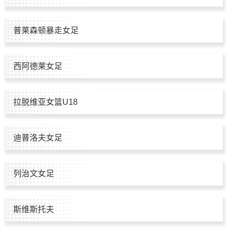
普莱森顿暴走女足
西阿德莱女足
拉脱维亚女篮U18
迪普洛夫女足
列治文女足
斯维斯托夫