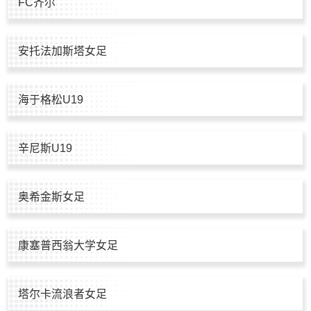
FC齐尔
安托法加斯塔女足
海于格松U19
辛尼斯U19
奥希金斯女足
康塞普西翁大学女足
塔尔卡流浪者女足