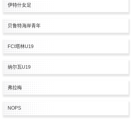
伊特什女足
贝鲁特海岸青年
FCI塔林U19
纳尔瓦U19
弗拉梅
NOPS