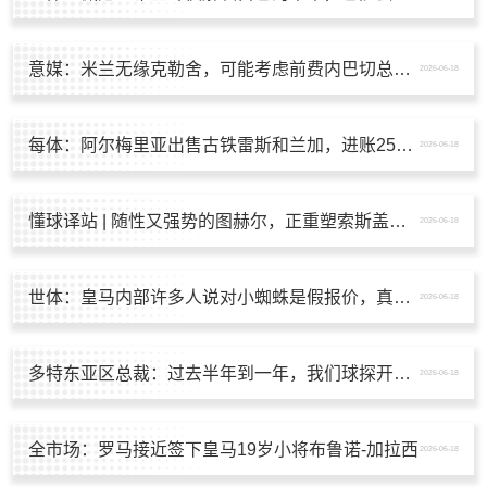
意媒：米兰无缘克勒舍，可能考虑前费内巴切总监厄泽克
2026-06-18
每体：阿尔梅里亚出售古铁雷斯和兰加，进账250万欧
2026-06-18
懂球译站 | 随性又强势的图赫尔，正重塑索斯盖特的英格兰
2026-06-18
世体：皇马内部许多人说对小蜘蛛是假报价，真正目标是奥利塞
2026-06-18
多特东亚区总裁：过去半年到一年，我们球探开始关注中国球员
2026-06-18
全市场：罗马接近签下皇马19岁小将布鲁诺-加拉西
2026-06-18