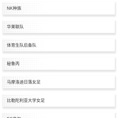
NK种族
华莱联队
体育生队后备队
秘鲁丙
马摩洛迪日落女足
比勒陀利亚大学女足