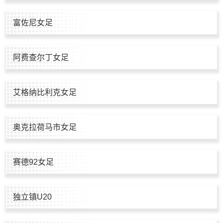
富佐尼女足
阿费查尔丁女足
艾格纳比利克女足
奥克拉荷马市女足
赛德92女足
独立镇U20