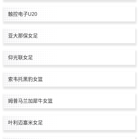
触控电子U20
亚大那保女足
仰光联女足
索韦托黑豹女篮
姆普马兰加犀牛女篮
叶利迈塞米女足