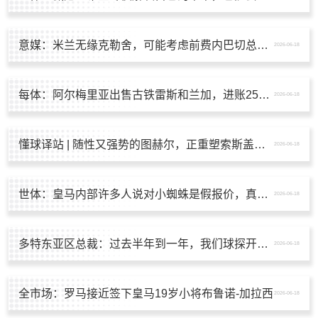
意媒：米兰无缘克勒舍，可能考虑前费内巴切总监厄泽克
2026-06-18
每体：阿尔梅里亚出售古铁雷斯和兰加，进账250万欧
2026-06-18
懂球译站 | 随性又强势的图赫尔，正重塑索斯盖特的英格兰
2026-06-18
世体：皇马内部许多人说对小蜘蛛是假报价，真正目标是奥利塞
2026-06-18
多特东亚区总裁：过去半年到一年，我们球探开始关注中国球员
2026-06-18
全市场：罗马接近签下皇马19岁小将布鲁诺-加拉西
2026-06-18