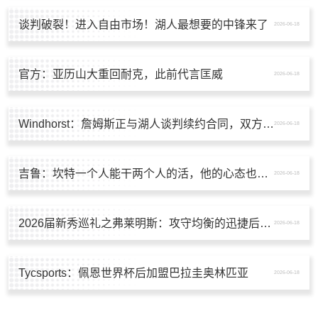
谈判破裂！进入自由市场！湖人最想要的中锋来了
2026-06-18
官方：亚历山大重回耐克，此前代言匡威
2026-06-18
Windhorst：詹姆斯正与湖人谈判续约合同，双方已有实质接触
2026-06-18
吉鲁：坎特一个人能干两个人的活，他的心态也会感染法国队友
2026-06-18
2026届新秀巡礼之弗莱明斯：攻守均衡的迅捷后卫，三分有待开发
2026-06-18
Tycsports：佩恩世界杯后加盟巴拉圭奥林匹亚
2026-06-18