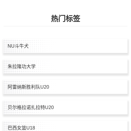
热门标签
NU斗牛犬
朱拉隆功大学
阿雷纳斯胜利队U20
贝尔格拉诺扎拉特U20
巴西女篮U18