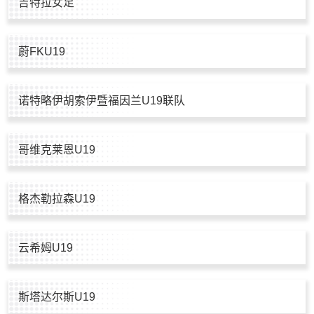
吉特拉女足
蔚FKU19
诺特略伊胡索伊暨福因兰U19联队
哥维克莱恩U19
格杰勒拉森U19
云希姆U19
斯塔达尔斯U19