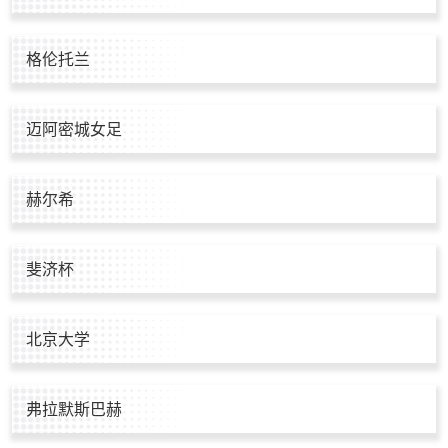
格伦托兰
迈阿密城女足
赫尔希
斐济杯
北京大学
弗拉默斯巴赫