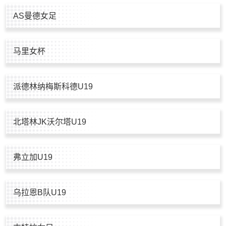
AS曼德女足
马里女杯
派德林纳梅斯科德U19
北塔林JK沃尔塔U19
弗立加U19
乌拉恩B队U19