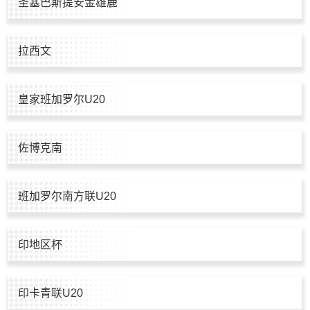
圣塞巴斯提安金雄鹿
拉西文
皇家班加罗尔U20
佐博克南
班加罗尔南方联U20
印地区杯
印卡青联U20