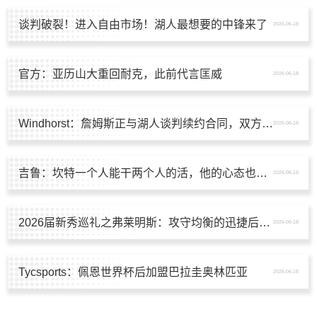
谈判破裂！进入自由市场！湖人最想要的中锋来了
2026-06-18
官方：亚历山大重回耐克，此前代言匡威
2026-06-18
Windhorst：詹姆斯正与湖人谈判续约合同，双方已有实质接触
2026-06-18
吉鲁：坎特一个人能干两个人的活，他的心态也会感染法国队友
2026-06-18
2026届新秀巡礼之弗莱明斯：攻守均衡的迅捷后卫，三分有待开发
2026-06-18
Tycsports：佩恩世界杯后加盟巴拉圭奥林匹亚
2026-06-18