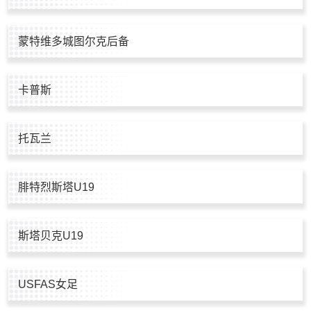
蒙特维多城图尔克后备
卡普斯
托瓦兰
腓特烈斯塔U19
斯塔贝克U19
USFAS女足