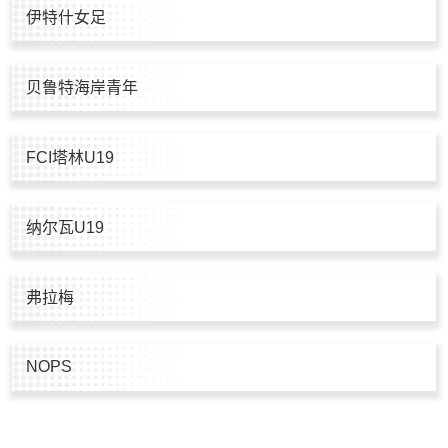
伊特什女足
贝鲁特海岸青年
FCI塔林U19
纳尔瓦U19
弗拉梅
NOPS