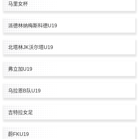
马里女杯
派德林纳梅斯科德U19
北塔林JK沃尔塔U19
弗立加U19
乌拉恩B队U19
吉特拉女足
蔚FKU19