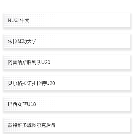
NU斗牛犬
朱拉隆功大学
阿雷纳斯胜利队U20
贝尔格拉诺扎拉特U20
巴西女篮U18
蒙特维多城图尔克后备