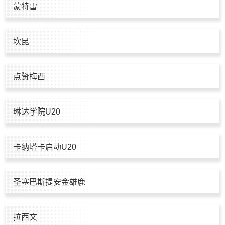
蒙特雷
坎昆
点赞梅西
琳达学院U20
卡纳塔卡启动U20
圣塞巴斯提安金雄鹿
拉西文