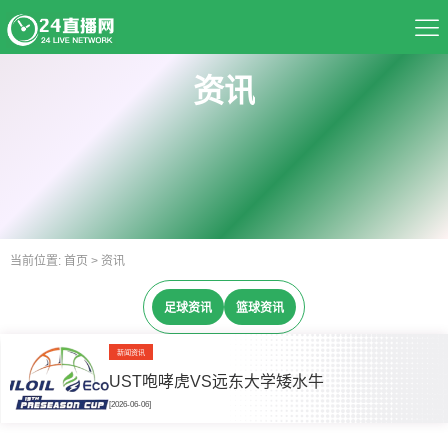
首页
资讯
足球直播
篮球直播
资讯
当前位置:
首页
>
资讯
热门球队
足球资讯
篮球资讯
推荐录像
新闻资讯
UST咆哮虎VS远东大学矮水牛
精彩视频
[2026-06-06]