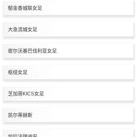
郁金香城联女足
大急流城女足
密尔沃基巴伐利亚女足
枢纽女足
芝加哥KICS女足
凯尔蒂赫斯
加拉法瑞迪安