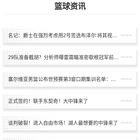
篮球资讯
名记：爵士在强烈考虑用2号签选布泽尔 将其视为小贾伦的理想搭档
2026-06-18
29队准备截胡？分析师曝雷霆瞄准密歇根冠军前锋：普总死死盯着他
2026-06-18
塞尔维亚男篮公布世预赛第3窗口期集训名单：约基奇&约维奇领衔
2026-06-18
正式签约！联手东契奇！大中锋来了
2026-06-18
谈判破裂！进入自由市场！湖人最想要的中锋来了
2026-06-18