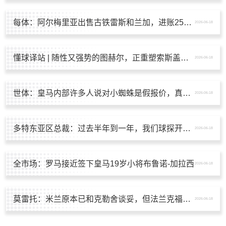
每体：阿尔梅里亚出售古铁雷斯和兰加，进账250万欧
2026-06-18
懂球译站 | 随性又强势的图赫尔，正重塑索斯盖特的英格兰
2026-06-18
世体：皇马内部许多人说对小蜘蛛是假报价，真正目标是奥利塞
2026-06-18
多特东亚区总裁：过去半年到一年，我们球探开始关注中国球员
2026-06-18
全市场：罗马接近签下皇马19岁小将布鲁诺-加拉西
2026-06-18
莫雷托：米兰原本已和克勒舍谈妥，但法兰克福完全不想谈判
2026-06-18