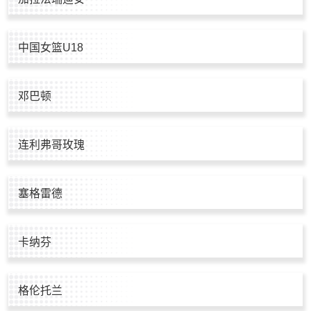
中国女篮U18
邓巴顿
连利弗哥玫瑰
塞格雷德
卡纳芬
格伦托兰