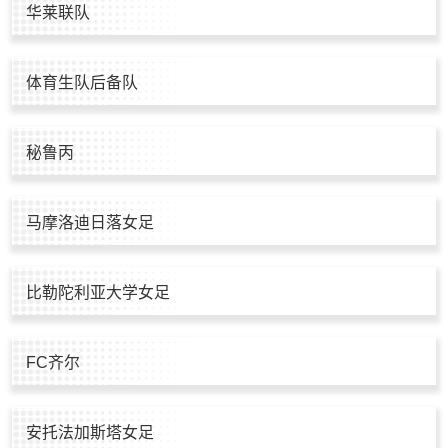
华莱联队
体育生队后备队
秘鲁丙
马摩洛迪日落女足
比勒陀利亚大学女足
FC齐尔
安托法加斯塔女足