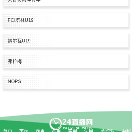
FCI塔林U19
纳尔瓦U19
弗拉梅
NOPS
首页
英超
西甲
意甲
德甲
法甲
美职业
中超