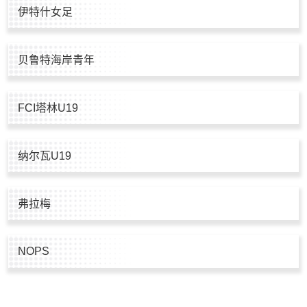
伊特什女足
贝鲁特海岸青年
FCI塔林U19
纳尔瓦U19
弗拉梅
NOPS