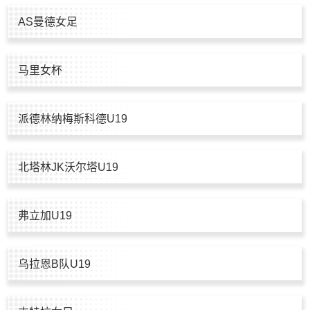
AS曼德女足
马里女杯
派德林纳梅斯科德U19
北塔林JK沃尔塔U19
弗立加U19
乌拉恩B队U19