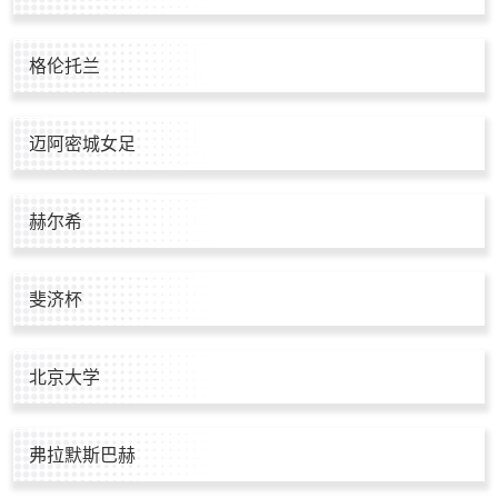
格伦托兰
迈阿密城女足
赫尔希
斐济杯
北京大学
弗拉默斯巴赫