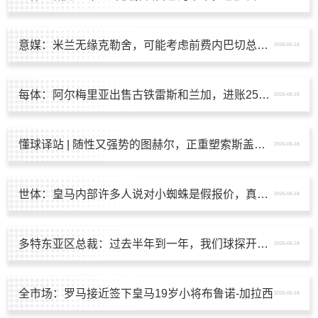
意媒：米兰无缘克勒舍，可能考虑前费内巴切总监厄泽克
2026-06-18
每体：阿尔梅里亚出售古铁雷斯和兰加，进账250万欧
2026-06-18
懂球译站 | 随性又强势的图赫尔，正重塑索斯盖特的英格兰
2026-06-18
世体：皇马内部许多人说对小蜘蛛是假报价，真正目标是奥利塞
2026-06-18
多特东亚区总裁：过去半年到一年，我们球探开始关注中国球员
2026-06-18
全市场：罗马接近签下皇马19岁小将布鲁诺-加拉西
2026-06-18