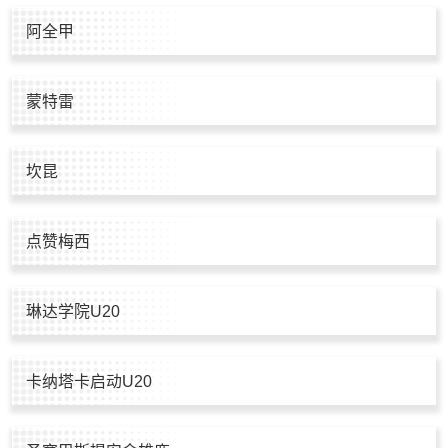
阿全甲
蒙特雷
坎昆
点赞梅西
琳达学院U20
卡纳塔卡启动U20