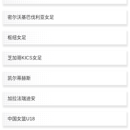
密尔沃基巴伐利亚女足
枢纽女足
芝加哥KICS女足
凯尔蒂赫斯
加拉法瑞迪安
中国女篮U18