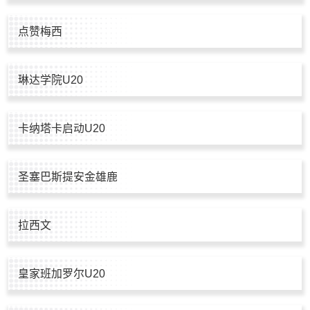
点赞梅西
琳达学院U20
卡纳塔卡启动U20
圣塞巴斯提安金雄鹿
拉西文
皇家班加罗尔U20