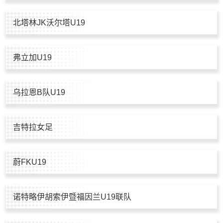
北塔林JK沃尔塔U19
弗立加U19
乌拉恩B队U19
吉特拉女足
蔚FKU19
诺特略伊胡索伊暨福因兰U19联队