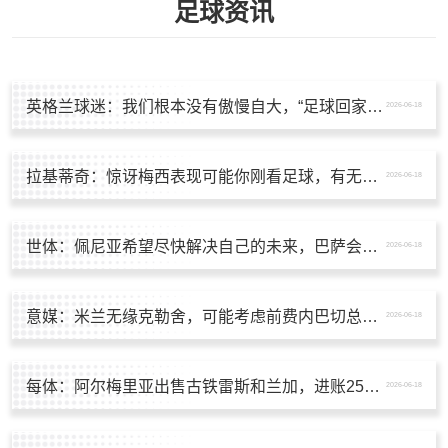
足球资讯
英格兰球迷：我们根本没有傲慢自大，“足球回家”是被别人曲解了
2026-06-18
拉基蒂奇：惊讶梅西表现可能你刚看足球，有无梅西足球将截然不同
2026-06-18
世体：佩尼亚希望尽快解决自己的未来，巴萨会为他的离队提供便利
2026-06-18
意媒：米兰无缘克勒舍，可能考虑前费内巴切总监厄泽克
2026-06-18
每体：阿尔梅里亚出售古铁雷斯和兰加，进账250万欧
2026-06-18