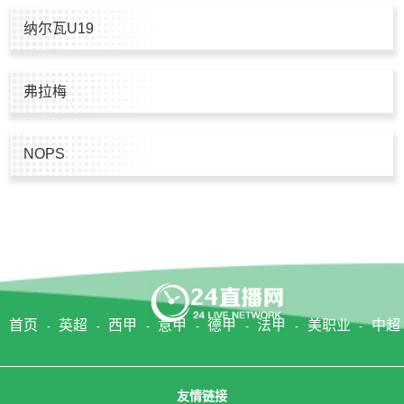
纳尔瓦U19
弗拉梅
NOPS
首页
英超
西甲
意甲
德甲
法甲
美职业
中超
友情链接