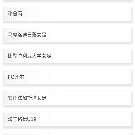
秘鲁丙
马摩洛迪日落女足
比勒陀利亚大学女足
FC齐尔
安托法加斯塔女足
海于格松U19