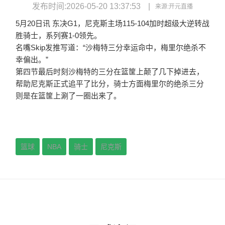
发布时间:2026-05-20 13:37:53
来源:
开元直播
5月20日讯
东决G1，尼克斯主场115-104加时超级大逆转战
胜骑士，系列赛1-0领先。
名嘴Skip发推写道：“沙梅特三分幸运命中，梅里尔绝杀不
幸偏出。”
第四节最后时刻沙梅特的三分在篮筐上颠了几下掉进去，
帮助尼克斯正式追平了比分，骑士方面梅里尔的绝杀三分
则是在篮筐上涮了一圈出来了。
篮球
NBA
骑士
尼克斯