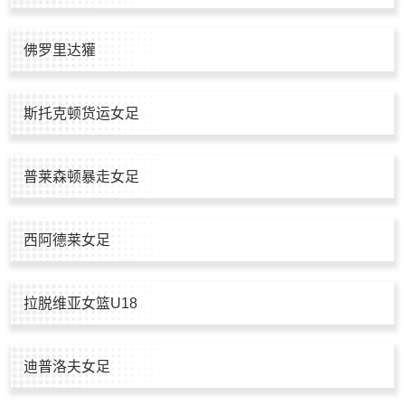
佛罗里达獾
斯托克顿货运女足
普莱森顿暴走女足
西阿德莱女足
拉脱维亚女篮U18
迪普洛夫女足