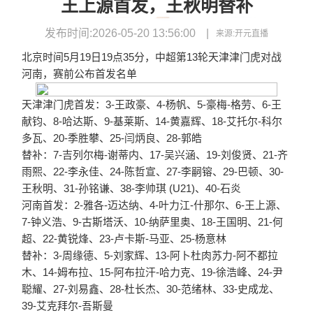
王上源首发，王秋明替补
发布时间:2026-05-20 13:56:00
来源:
开元直播
北京时间5月19日19点35分，中超第13轮天津津门虎对战
河南，赛前公布首发名单
天津津门虎首发：3-王政豪、4-杨帆、5-豪梅-格劳、6-王
献钧、8-哈达斯、9-基莱斯、14-黄嘉辉、18-艾托尔-科尔
多瓦、20-季胜攀、25-闫炳良、28-郭皓
替补：7-吉列尔梅-谢蒂内、17-吴兴涵、19-刘俊贤、21-齐
雨熙、22-李永佳、24-陈哲宣、27-李嗣镕、29-巴顿、30-
王秋明、31-孙铭谦、38-李帅琪 (U21)、40-石炎
河南首发：2-雅各-迈达纳、4-叶力江-什那尔、6-王上源、
7-钟义浩、9-古斯塔沃、10-纳萨里奥、18-王国明、21-何
超、22-黄锐烽、23-卢卡斯-马亚、25-杨意林
替补：3-周缘德、5-刘家辉、13-阿卜杜肉苏力-阿不都拉
木、14-姆布拉、15-阿布拉汗-哈力克、19-徐浩峰、24-尹
聪耀、27-刘易鑫、28-杜长杰、30-范绪林、33-史成龙、
39-艾克拜尔-吾斯曼