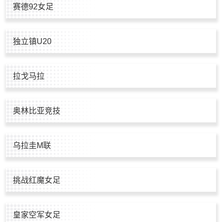
赛德92女足
独立镇U20
拉戈马拉
奥林比亚竞技
乌拉圭M联
挑战红魔女足
皇家空军女足