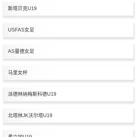
斯塔贝克U19
USFAS女足
AS曼德女足
马里女杯
派德林纳梅斯科德U19
北塔林JK沃尔塔U19
弗立加U19