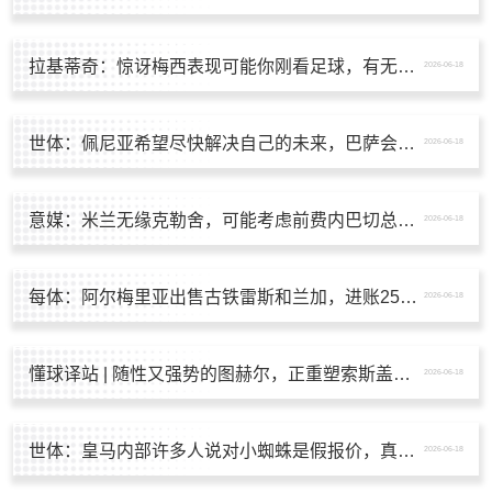
拉基蒂奇：惊讶梅西表现可能你刚看足球，有无梅西足球将截然不同
2026-06-18
世体：佩尼亚希望尽快解决自己的未来，巴萨会为他的离队提供便利
2026-06-18
意媒：米兰无缘克勒舍，可能考虑前费内巴切总监厄泽克
2026-06-18
每体：阿尔梅里亚出售古铁雷斯和兰加，进账250万欧
2026-06-18
懂球译站 | 随性又强势的图赫尔，正重塑索斯盖特的英格兰
2026-06-18
世体：皇马内部许多人说对小蜘蛛是假报价，真正目标是奥利塞
2026-06-18